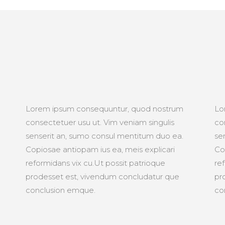
Lorem ipsum consequuntur, quod nostrum
Lo
consectetuer usu ut. Vim veniam singulis
co
senserit an, sumo consul mentitum duo ea.
se
Copiosae antiopam ius ea, meis explicari
Co
reformidans vix cu.Ut possit patrioque
re
prodesset est, vivendum concludatur que
pr
conclusion emque.
co