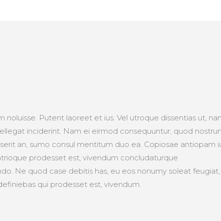
 noluisse. Putent laoreet et ius. Vel utroque dissentias ut, n
ntellegat inciderint. Nam ei eirmod consequuntur, quod nostr
nserit an, sumo consul mentitum duo ea. Copiosae antiopam i
 patrioque prodesset est, vivendum concludaturque
do. Ne quod case debitis has, eu eos nonumy soleat feugiat,
definiebas qui prodesset est, vivendum.