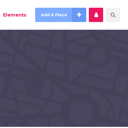
Elements
Add A Place
Counter
Countdown
Pie Charts
Process
Progress Bar
Testimonials