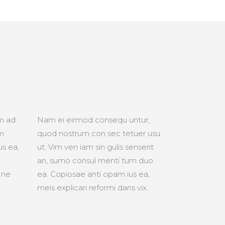
am ad
Nam ei eirmod consequ untur,
um
quod nostrum con sec tetuer usu
us ea,
ut. Vim ven iam sin gulis senserit
an, sumo consul menti tum duo
 ne
ea. Copiosae anti opam ius ea,
meis explicari reformi dans vix.