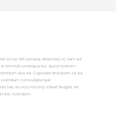
et et ius. Vel utroque dissentias ut, nam ad
Nam ei eirmod consequuntur, quod nostrum
 mentitum duo ea. Copiosae antiopam ius ea,
st, vivendum concludaturque
tis has, eu eos nonumy soleat feugiat, ne
et est, vivendum.