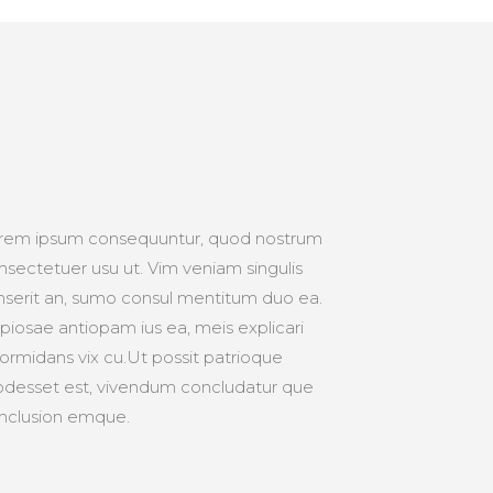
rem ipsum consequuntur, quod nostrum
nsectetuer usu ut. Vim veniam singulis
nserit an, sumo consul mentitum duo ea.
piosae antiopam ius ea, meis explicari
formidans vix cu.Ut possit patrioque
odesset est, vivendum concludatur que
nclusion emque.