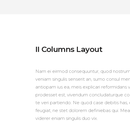
II Columns Layout
Nam ei eirmod consequuntur, quod nostrum 
veniam singulis senserit an, sumo consul m
antiopam ius ea, meis explicari reformidans v
prodesset est, vivendum concludaturque c
te veri partiendo. Ne quod case debitis has
feugiat, ne stet dolorem definiebas qui. Mea
viderer eniam singulis duo vix.