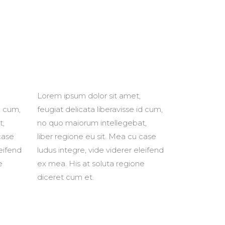
Image Gallery
Image With Text
Google Maps
Lorem ipsum dolor sit amet,
d cum,
feugiat delicata liberavisse id cum,
t,
no quo maiorum intellegebat,
case
liber regione eu sit. Mea cu case
leifend
ludus integre, vide viderer eleifend
e
ex mea. His at soluta regione
diceret cum et.