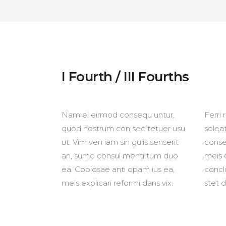
I Fourth / III Fourths
Nam ei eirmod consequ untur,
Ferri 
quod nostrum con sec tetuer usu
solea
ut. Vim ven iam sin gulis senserit
conse
an, sumo consul menti tum duo
meis 
ea. Copiosae anti opam ius ea,
concl
meis explicari reformi dans vix.
stet 