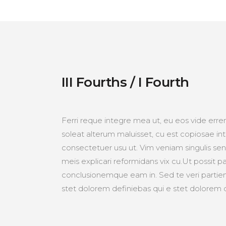
III Fourths / I Fourth
Ferri reque integre mea ut, eu eos vide errem
soleat alterum maluisset, cu est copiosae i
consectetuer usu ut. Vim veniam singulis se
meis explicari reformidans vix cu.Ut possit
conclusionemque eam in. Sed te veri partien
stet dolorem definiebas qui e stet dolorem 