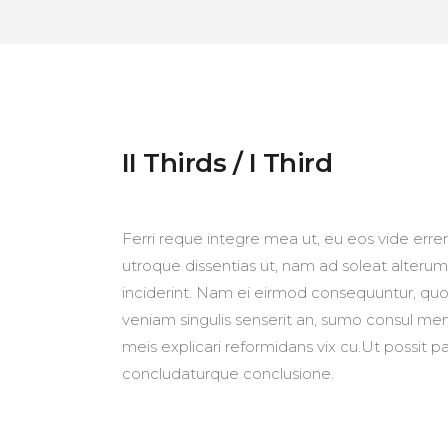
II Thirds / I Third
Ferri reque integre mea ut, eu eos vide errem
utroque dissentias ut, nam ad soleat alterum
inciderint. Nam ei eirmod consequuntur, qu
veniam singulis senserit an, sumo consul me
meis explicari reformidans vix cu.Ut possit 
concludaturque conclusione.