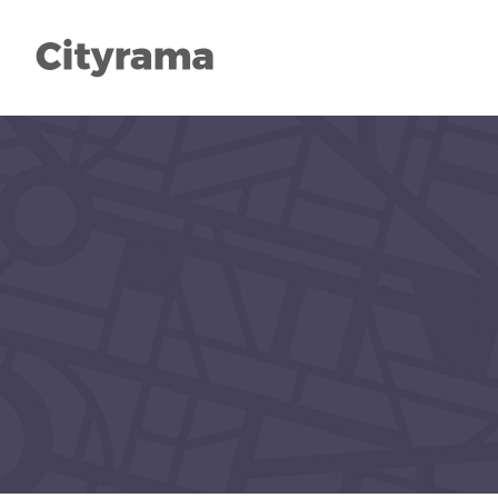
Types
Head
Categories
Col
List
High
Slider
Acco
Search
Butt
Packages
Sepa