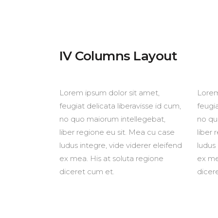
Advanced Search
Cust
Advanced Slider
Icon 
Advanced Carousel
Icon
IV Columns Layout
Lorem ipsum dolor sit amet,
Lorem
feugiat delicata liberavisse id cum,
feugia
no quo maiorum intellegebat,
no qu
liber regione eu sit. Mea cu case
liber 
ludus integre, vide viderer eleifend
ludus 
ex mea. His at soluta regione
ex me
diceret cum et.
dicer