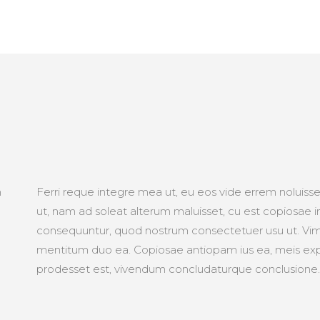
m
Ferri reque integre mea ut, eu eos vide errem noluisse.
ut, nam ad soleat alterum maluisset, cu est copiosae i
consequuntur, quod nostrum consectetuer usu ut. Vim 
mentitum duo ea. Copiosae antiopam ius ea, meis expli
prodesset est, vivendum concludaturque conclusione.