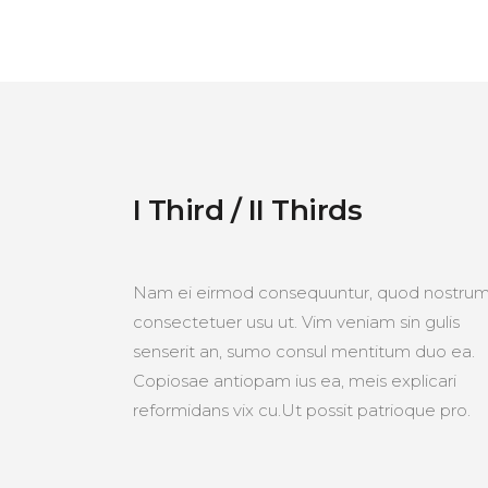
I Third / II Thirds
Nam ei eirmod consequuntur, quod nostru
consectetuer usu ut. Vim veniam sin gulis
senserit an, sumo consul mentitum duo ea.
Copiosae antiopam ius ea, meis explicari
reformidans vix cu.Ut possit patrioque pro.