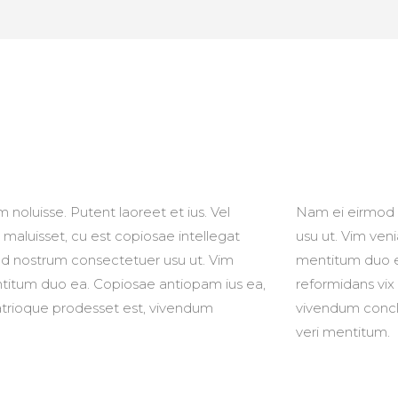
 noluisse. Putent laoreet et ius. Vel
Nam ei eirmod 
 maluisset, cu est copiosae intellegat
usu ut. Vim ven
od nostrum consectetuer usu ut. Vim
mentitum duo ea
ntitum duo ea. Copiosae antiopam ius ea,
reformidans vix
patrioque prodesset est, vivendum
vivendum concl
veri mentitum.