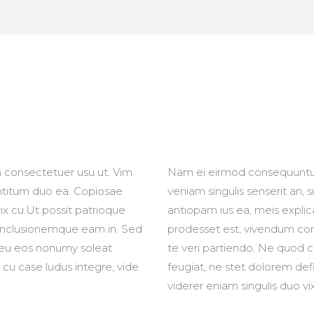
consectetuer usu ut. Vim
Nam ei eirmod consequuntur
entitum duo ea. Copiosae
veniam singulis senserit an
ix cu.Ut possit patrioque
antiopam ius ea, meis explic
onclusionemque eam in. Sed
prodesset est, vivendum co
, eu eos nonumy soleat
te veri partiendo. Ne quod 
 cu case ludus integre, vide
feugiat, ne stet dolorem def
viderer eniam singulis duo vix