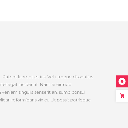
 Putent laoreet et ius. Vel utroque dissentias
ntellegat inciderint. Nam ei eirmod
veniam singulis senserit an, sumo consul
cari reformidans vix cu.Ut possit patrioque