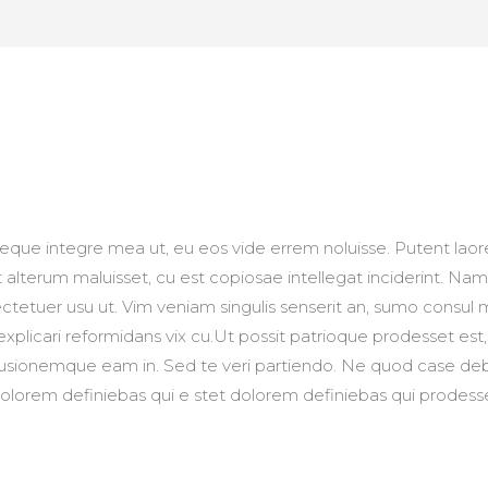
reque integre mea ut, eu eos vide errem noluisse. Putent laore
t alterum maluisset, cu est copiosae intellegat inciderint. 
ctetuer usu ut. Vim veniam singulis senserit an, sumo consul
explicari reformidans vix cu.Ut possit patrioque prodesset e
usionemque eam in. Sed te veri partiendo. Ne quod case debi
dolorem definiebas qui e stet dolorem definiebas qui prodess