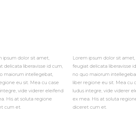
om Font
Blog List
List
Blog Slider
 With Text
Video Button
 ipsum dolor sit amet,
Lorem ipsum dolor sit amet,
t delicata liberavisse id cum,
feugiat delicata liberavisse i
o maiorum intellegebat,
no quo maiorum intellegeba
regione eu sit. Mea cu case
liber regione eu sit. Mea cu 
integre, vide viderer eleifend
ludus integre, vide viderer e
a. His at soluta regione
ex mea. His at soluta region
et cum et.
diceret cum et.