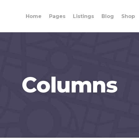
Home
Pages
Listings
Blog
Shop
Columns
ings
Team
umns
Info Box
lights
Banner
rdions
Content Slider
ons
Call to Action
rators
Clients Carousel