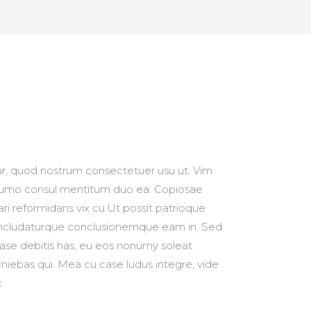
, quod nostrum consectetuer usu ut. Vim
, sumo consul mentitum duo ea. Copiosae
ari reformidans vix cu.Ut possit patrioque
ncludaturque conclusionemque eam in. Sed
case debitis has, eu eos nonumy soleat
iniebas qui. Mea cu case ludus integre, vide
.